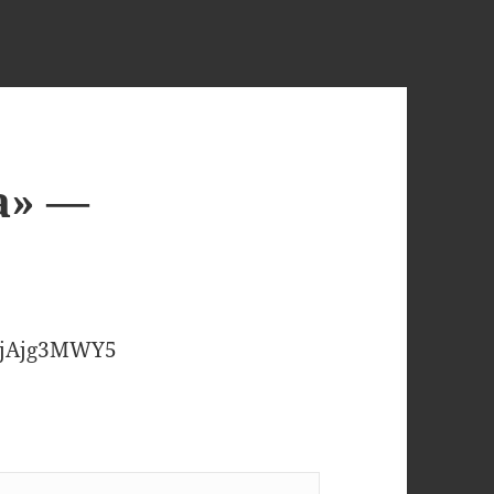
а» —
zvjAjg3MWY5