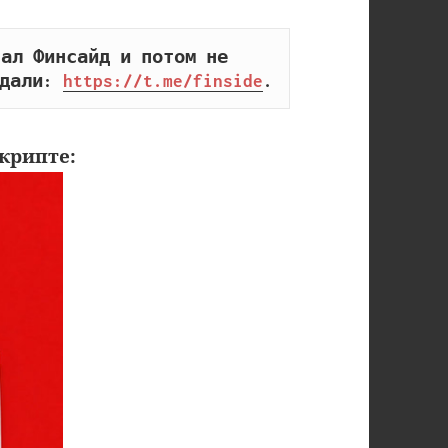
ал Финсайд и потом не 
дали: 
https://t.me/finside
.
крипте: