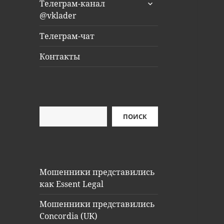
раскрыть
Телеграм-канал
дочернее
@vklader
меню
Телеграм-чат
Контакты
Поиск
ПОИСК
Мошенники представились
как Essent Legal
Мошенники представились
Concordia (UK)