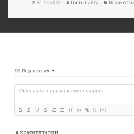
Опубликовано
Автор
Рубрики
31.12.2022
Гость Сайта
Ваши отз
Подписаться
{}
[+]
0
КОММЕНТАРИИ