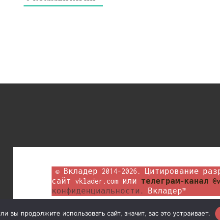
 © Вкладер 2014-2026. Цитирование разрешается с гиперссылкой на 
сайт vklader.com или 
телеграм-канал @v
конфиденциальности.
 Вкладер™
и вы продолжите использовать сайт, значит, вас это устраивает.