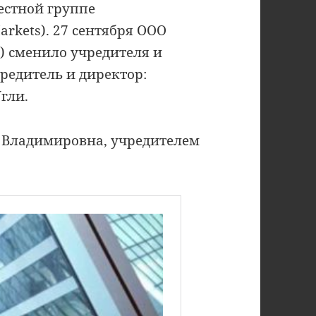
естной группе
arkets). 27 сентября ООО
) сменило учредителя и
редитель и директор:
гли.
я Владимировна, учредителем