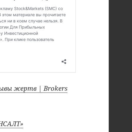
ывы жертв | Brokers
НСАЛТ»