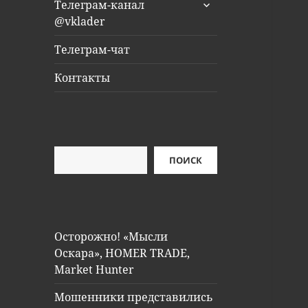
раскрыть
Телеграм-канал
дочернее
@vklader
меню
Телеграм-чат
Контакты
Поиск
ПОИСК
Осторожно! «Мысли
Оскара», HOMER TRADE,
Market Hunter
Мошенники представились