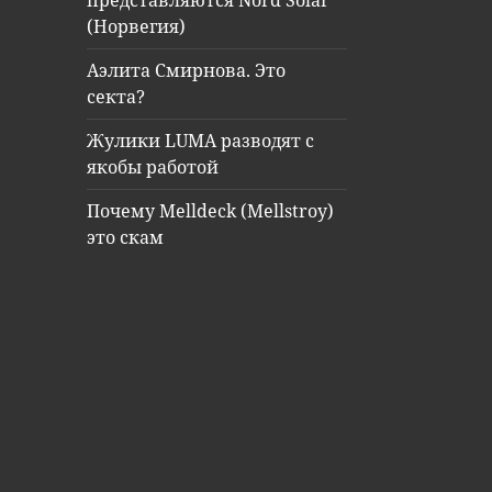
представляются Nord Solar
(Норвегия)
Аэлита Смирнова. Это
секта?
Жулики LUMA разводят с
якобы работой
Почему Melldeck (Mellstroy)
это скам