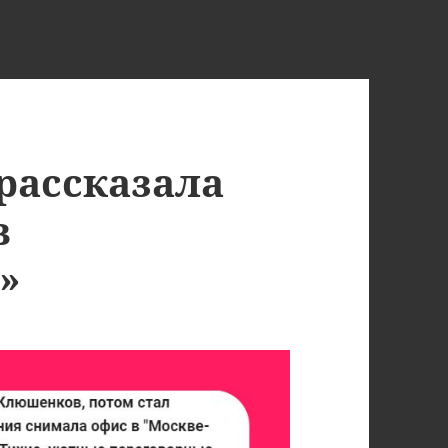
рассказала
в
»