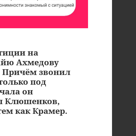
стиции на
айю Ахмедову
. Причём звонил
 только под
чала он
ил Клюшенков,
тем как Крамер.