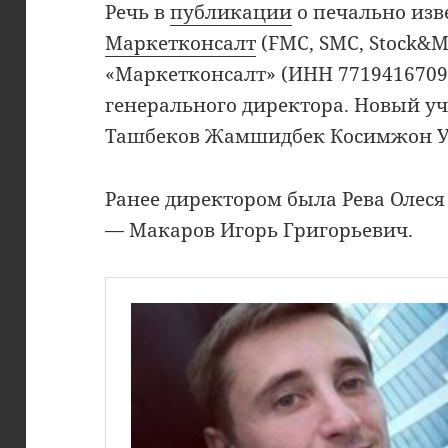
Речь в
публикации
о печально изв
Маркетконсалт
(FMC, SMC, Stock&M
«Маркетконсалт» (ИНН 7719416709
генерального директора. Новый уч
Ташбеков Жамшидбек Косимжон У
Ранее директором была Рева Олес
— Макаров Игорь Григорьевич.