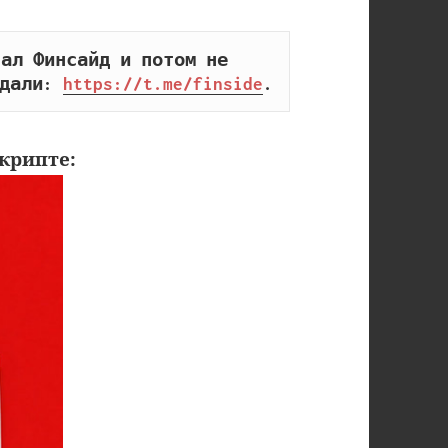
ал Финсайд и потом не 
дали: 
https://t.me/finside
.
крипте: