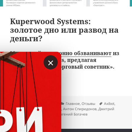
Kuperwood Systems:
золотое дно или развод на
деньги?
Москвичей
незаконно обзванивают
из
×
Kuperwood Systems, предлагая
«персональный торговый советник».
Kuperwood Systems: золотое 
Читать далее
Опубликовано
Автор
Рубрики
Метки
28.04.2021
Вкладер
Главное
,
Отзывы
Axibot
,
Kuperwood Systems
,
Адентакс
,
Антон Спиридонов
,
Дмитрий
Аксенов
,
Дмитрий Камкин
,
Евгений Богачев
к записи Kuperwood Systems: золотое дно или разв
2 комментария