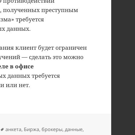
«О противодействии
в, полученных преступным
зма» требуется
ых данных.
ания клиент будет ограничен
учений — сделать это можно
ле в офисе
ых данных требуется
и или нет.
Метки
анкета
,
Биржа
,
брокеры
,
данные
,