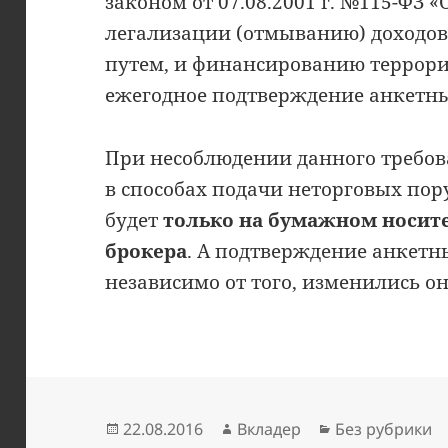
законом от 07.08.2001 г. №115-ФЗ 
легализации (отмыванию) доходо
путем, и финансированию террори
ежегодное подтверждение анкетн
При несоблюдении данного требов
в способах подачи неторговых пор
будет
только на бумажном носите
брокера
. А подтверждение анкетн
независимо от того, изменились он
Опубликовано
Автор
Рубрики
22.08.2016
Вкладер
Без рубрики