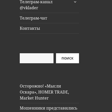
раскрыть
Телеграм-канал
дочернее
@vklader
меню
Телеграм-чат
Контакты
Поиск
ПОИСК
Осторожно! «Мысли
Оскара», HOMER TRADE,
Market Hunter
Мошенники представились