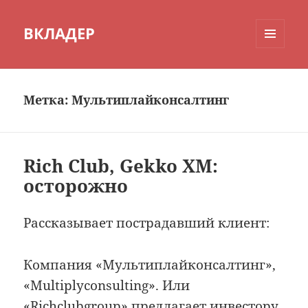
ВКЛАДЕР
МЕНЮ
И
ВИДЖЕТЫ
Метка:
Мультиплайконсалтинг
Rich Club, Gekko XM:
осторожно
Рассказывает пострадавший клиент:
Компания «Мультиплайконсалтинг»,
«Multiplyconsulting». Или
«Richclubgroup» предлагает инвестору