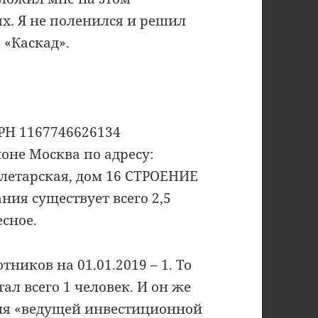
ях. Я не поленился и решил
 «Каскад».
РН 1167746626134
ионе Москва по адресу:
олетарская, дом 16 СТРОЕНИЕ
ания существует всего 2,5
есное.
ников на 01.01.2019 – 1. То
л всего 1 человек. И он же
ля «ведущей инвестиционной