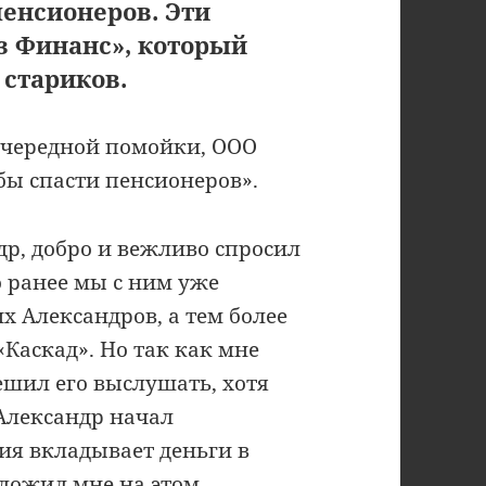
пенсионеров. Эти
з Финанс», который
 стариков.
 очередной помойки, ООО
бы спасти пенсионеров».
р, добро и вежливо спросил
то ранее мы с ним уже
х Александров, а тем более
Каскад». Но так как мне
ешил его выслушать, хотя
 Александр начал
ния вкладывает деньги в
дложил мне на этом