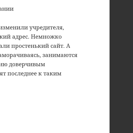
пании
изменили учредителя,
ский адрес. Немножко
али простенький сайт. А
 заморачиваясь, занимаются
гию доверчивым
ят последнее к таким