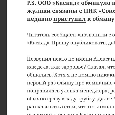
P.S. ООО «Каскад» обмануло 
жулики связаны с ПИК «Сою
недавно
приступил
к обману
Читатель сообщает: «позвонили с
«Каскад». Прошу опубликовать, да
Позвонил некто по имени Александ
как дела, как здоровье? Сказал, ч
общались. Хотя я не помню никаки
первый раз слышу про компанию «
понравилась уловка менеджера, р
обычно сразу кладу трубку. Далее
рассказывать о том, что их компа
развитие экологии в России и пре