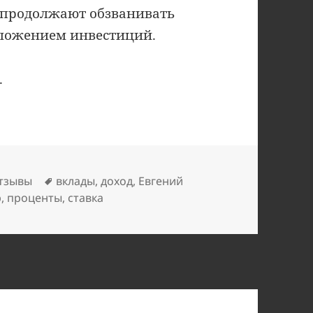
 продолжают обзванивать
дложением инвестиций.
.
Метки
тзывы
вклады
,
доход
,
Евгений
р
,
проценты
,
ставка