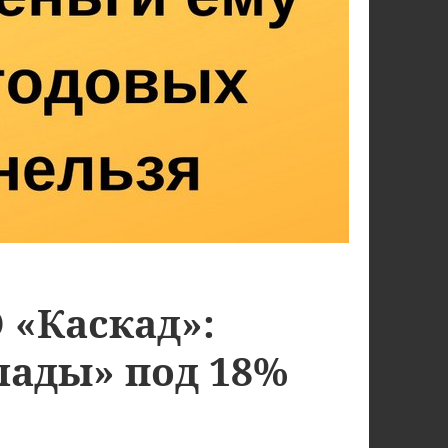
 «Каскад»:
лады» под 18%