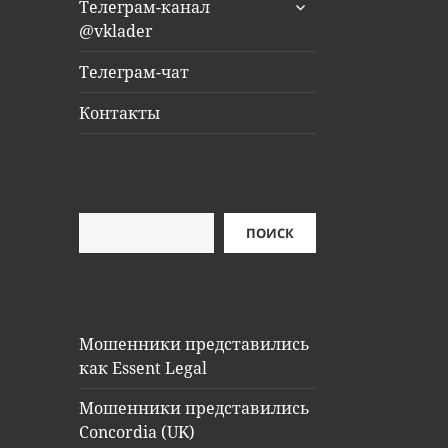
раскрыть
Телеграм-канал
дочернее
@vklader
меню
Телеграм-чат
Контакты
Поиск
ПОИСК
Мошенники представились
как Essent Legal
Мошенники представились
Concordia (UK)