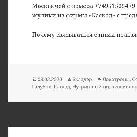
Москвичей с номера +74951505479
жулики из фирмы «Каскад» с пре
Почему
связываться с ними нельзя
Опубликовано
Автор
Рубрики
03.02.2020
Вкладер
Лохотроны
,
О
Голубов
,
Каскад
,
Нутриновэйшн
,
пенсионе