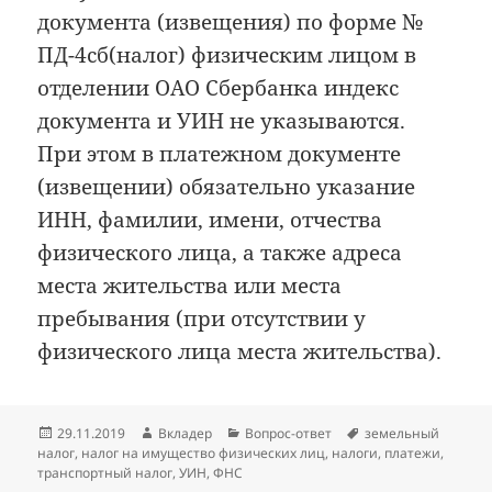
документа (извещения) по форме №
ПД-4сб(налог) физическим лицом в
отделении ОАО Сбербанка индекс
документа и УИН не указываются.
При этом в платежном документе
(извещении) обязательно указание
ИНН, фамилии, имени, отчества
физического лица, а также адреса
места жительства или места
пребывания (при отсутствии у
физического лица места жительства).
Опубликовано
Автор
Рубрики
Метки
29.11.2019
Вкладер
Вопрос-ответ
земельный
налог
,
налог на имущество физических лиц
,
налоги
,
платежи
,
транспортный налог
,
УИН
,
ФНС