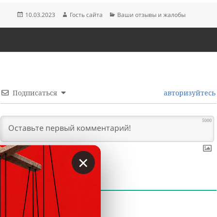
Опубликовано
Автор
Рубрики
10.03.2023
Гость сайта
Ваши отзывы и жалобы
Подписаться
авторизуйтесь
5000
×
0
КОММЕНТАРИИ