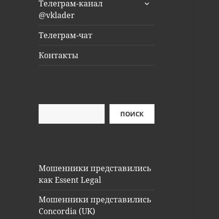
раскрыть
Телеграм-канал
дочернее
@vklader
меню
Телеграм-чат
Контакты
Поиск
ПОИСК
Мошенники представились
как Essent Legal
Мошенники представились
Concordia (UK)