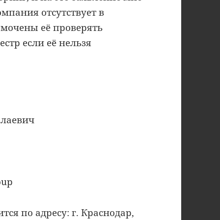
омпания отсутствует в
номочены её проверять
естр если её нельзя
олаевич
oup
ится по адресу: г. Краснодар,