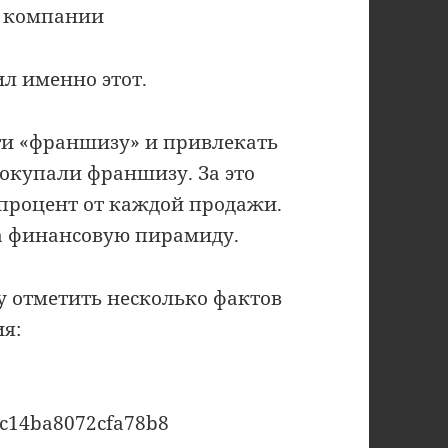
ы компании
тил именно этот.
ти «франшизу» и привлекать
окупали франшизу. За это
процент от каждой продажи.
на финансовую пирамиду.
 отметить несколько фактов
я:
99c14ba8072cfa78b8