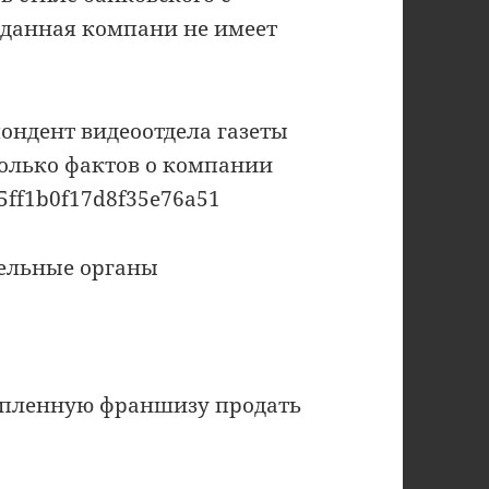
 данная компани не имеет
ондент видеоотдела газеты
колько фактов о компании
c5ff1b0f17d8f35e76a51
тельные органы
купленную франшизу продать