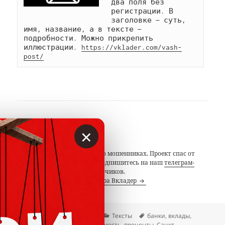
два поля без 
регистрации. В 
заголовке — суть, 
имя, название, а в тексте — 
подробности. Можно прикрепить 
иллюстрации. 
https://vklader.com/vash-
post/
АВТОР
×
Вкладер
С 2014 года предупреждаем о мошенниках. Проект спас от
потерь миллионы людей. Подпишитесь на наш
телеграм-
канал
с 19 тысячами подписчиков.
Посмотреть все записи автора Вкладер
Опубликовано
Автор
Рубрики
Метки
07.11.2014
Вкладер
Тексты
банки
,
вклады
,
инфляция
,
Москва
,
недвижимость
,
проценты
,
Санкт-