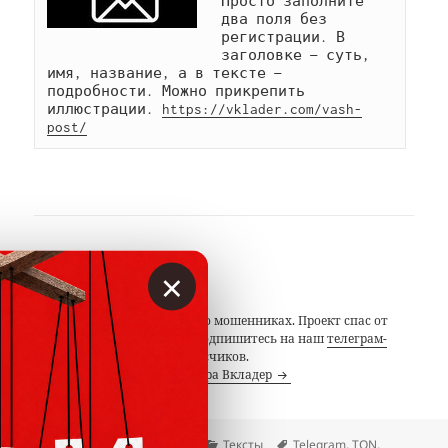
Просто заполните 
два поля без 
регистрации. В 
заголовке — суть, 
имя, название, а в тексте — 
подробности. Можно прикрепить 
иллюстрации. 
https://vklader.com/vash-
post/
АВТОР
×
Вкладер
С 2014 года предупреждаем о мошенниках. Проект спас от
потерь миллионы людей. Подпишитесь на наш
телеграм-
канал
с 19 тысячами подписчиков.
Посмотреть все записи автора Вкладер
Опубликовано
Автор
Рубрики
Метки
11.02.2019
Вкладер
Тексты
Telegram
,
TON
,