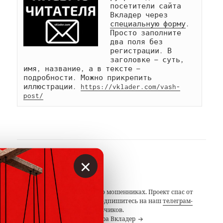
посетители сайта 
Вкладер через 
специальную форму
. 
Просто заполните 
два поля без 
регистрации. В 
заголовке — суть, 
имя, название, а в тексте — 
подробности. Можно прикрепить 
иллюстрации. 
https://vklader.com/vash-
post/
×
АВТОР
Вкладер
С 2014 года предупреждаем о мошенниках. Проект спас от
потерь миллионы людей. Подпишитесь на наш
телеграм-
канал
с 19 тысячами подписчиков.
Посмотреть все записи автора Вкладер