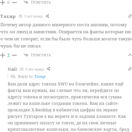
Ответить
0
Тахир
3 лет назад
Почему автор данного мизерного поста аноним, потому
что он лжец и завистник. Опирается на факты которые ни
о чем не говорят, если бы было чуть больше мозгов такую
чушь бы не писал.
Ответить
2
Nail
3 лет назад
Reply to
Тахир
Вам дали адрес токена XWU на блокчейне, какие ещё
факты вам нужны, вы слепые что ли, перейдите по
адресу токена и посмотрите, практически вся сумма
лежит на кошельке создания токена. Вам на сайте-
прокладке X-Banking в кабинетах цифры на экране
рисует Тухтаров а вы верите и в ладоши хлопаете. Как
он принимает оплату за токен, да на свои личные
криптовалютные кошельки, на банковские карты, бред