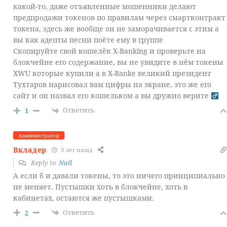
какой-то, даже отъявленные мошенники делают
предпродажи токенов по правилам через смартконтракт
токена, здесь же вообще он не заморачивается с этим а
вы как адепты песни поёте ему в группе
Скопируйте свой кошелёк X-Banking и проверьте на
блокчейне его содержание, вы не увидите в нём токены
XWU которые купили а в X-Banke великий президент
Тухтаров нарисовал вам цифры на экране, это же его
сайт и он назвал его кошельком а вы дружно верите ‍
Ответить
1
Администратор
Вкладер
3 лет назад
Reply to
Nail
А если б и давали токены, то это ничего принципиально
не меняет. Пустышки хоть в блокчейне, хоть в
кабинетах, остаются же пустышками.
Ответить
2