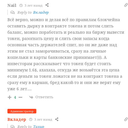
Nail
3 лет назад
Reply to
Вкладер
Всё верно, можно и делая всё по правилам блокчейна
оставить дырку в контракте токена и потом слить
баланс, можно поработать и реально на биржу вывести
токен, разогнать цену и слить свои запасы когда
основная часть держателей спит, но он же даже над
этим не стал заморачиваться, сразу на личные
кошельки и карты банковские принимает))). А
инвесторам рассказывает что токен будет стоить
минимум 1.6$, ахахаха, откуда же возьмётся эта цена
если деньги за токен ложатся не на контракт токена а
сразу ему в карман, бред какой-то и они же верят ему
уже 6 лет….
Ответить
4
Администратор
Вкладер
3 лет назад
Reply to
Тахир