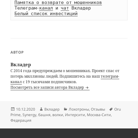
Памятка о возврате от мошенников
Телеграм-
канал
 и 
чат
Белый список инвестиций
АВТОР
Вкладер
С 2014 года предупреждаем о мошенниках. Проект спас от
потерь миллионы людей. Подпишитесь на наш
телеграм-
канал
с 19 тысячами подписчиков.
Посмотреть все записи автора Вкладер
Опубликовано
Автор
Рубрики
Метки
10.12.2020
Вкладер
Лохотроны
,
Отзывы
Oru
Prime
,
Synergy
,
башня
,
волки
,
Интерсити
,
Москва-Сити
,
Федерация