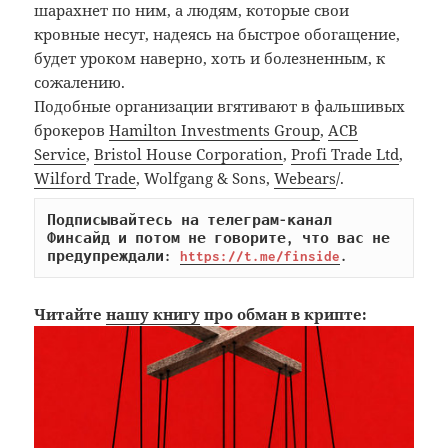
шарахнет по ним, а людям, которые свои
кровные несут, надеясь на быстрое обогащение,
будет уроком наверно, хоть и болезненным, к
сожалению.
Подобные организации вгятивают в фальшивых
брокеров
Hamilton Investments Group
,
ACB
Service
,
Bristol House Corporation
,
Profi Trade Ltd
,
Wilford Trade
, Wolfgang & Sons,
Webears
/.
Подписывайтесь на телеграм-канал 
Финсайд и потом не говорите, что вас не 
предупреждали: 
https://t.me/finside
.
Читайте
нашу книгу
про обман в крипте: