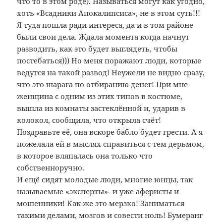
что то в этом роде). Называться могут как угодно,
хоть «Всадники Апокалипсиса», не в этом суть!!!
Я туда пошла ради интереса, да и в том районе
были свои дела. Ждала момента когда начнут
разводить, как это будет выглядеть, чтобы
постебаться))) Но меня поражают люди, которые
ведутся на такой развод! Неужели не видно сразу,
что это шарага по отбиранию денег! При мне
женщина с одним из этих типов в костюме,
вышла из комнаты застеклённой и, ударив в
колокол, сообщила, что открыла счёт!
Поздравьте её, она вскоре бабло будет грести. А я
пожелала ей в мыслях справиться с тем дерьмом,
в которое вляпалась она только что
собственноручно.
И ещё сидят молодые люди, многие юнцы, так
называемые «эксперты»- и уже аферисты и
мошенники! Как же это мерзко! Заниматься
такими делами, мозгов и совести ноль! Бумеранг