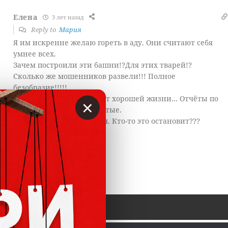
Елена
3 лет назад
Reply to
Мария
Я им искренне желаю гореть в аду. Они считают себя
умнее всех.
Зачем построили эти башни!?Для этих тварей!?
Сколько же мошенников развели!!! Полное
безобразие!!!!!
А люди ведутся ведь не от хорошей жизни… Отчёты по
×
безработице в Москве дутые.
И ведь ни конца, ни края. Кто-то это остановит???
Ответить
1