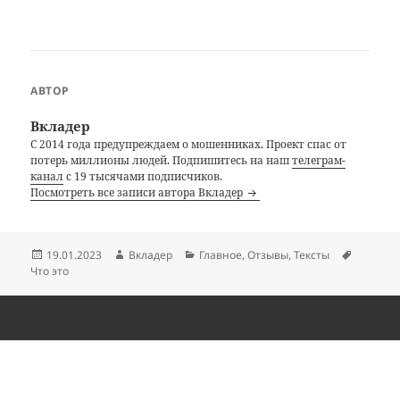
АВТОР
Вкладер
С 2014 года предупреждаем о мошенниках. Проект спас от
потерь миллионы людей. Подпишитесь на наш
телеграм-
канал
с 19 тысячами подписчиков.
Посмотреть все записи автора Вкладер
Опубликовано
Автор
Рубрики
Метки
19.01.2023
Вкладер
Главное
,
Отзывы
,
Тексты
Что это