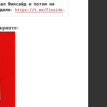
ал Финсайд и потом не 
дали: 
https://t.me/finside
.
крипте: