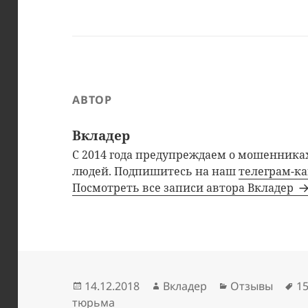
АВТОР
Вкладер
С 2014 года предупреждаем о мошенниках
людей. Подпишитесь на наш
телеграм-к
Посмотреть все записи автора Вкладер
Опубликовано
Автор
Рубрики
М
14.12.2018
Вкладер
Отзывы
1
тюрьма