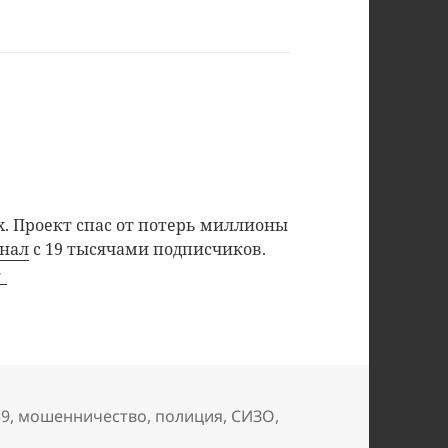
. Проект спас от потерь миллионы
анал
с 19 тысячами подписчиков.
етки
59
,
мошенничество
,
полиция
,
СИЗО
,