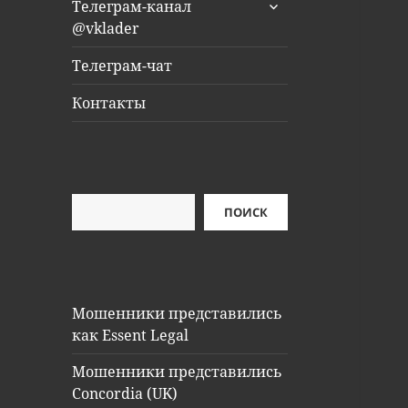
раскрыть
Телеграм-канал
дочернее
@vklader
меню
Телеграм-чат
Контакты
Поиск
ПОИСК
Мошенники представились
как Essent Legal
Мошенники представились
Concordia (UK)