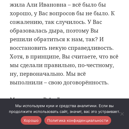
жила Али Ивановна – всё было бы
хорошо, у Вас вопросов бы не было. К
сожалению, так случилось. У Вас
образовалась дыра, поэтому Вы
решили обратиться к нам, так? И
восстановить некую справедливость.
Хотя, в принципе, Вы считаете, что всё
мы сделали правильно, по-честному,
ну, первоначально. Мы всё
выполнили – свою договорённость.
Мельников В.А.: Да.
Мы используем куки и средства аналитики. Если вы
продолжите использовать сайт, значит, вас это устраивает.
Базымянский А.Л.: Семьсот пятьдесят –
Хорошо
Политика конфиденциальности
мы договаривались, Вы их получили.