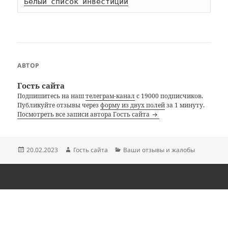
Белый список инвестиций
АВТОР
Гость сайта
Подпишитесь на наш
телеграм-канал
с 19000 подписчиков.
Публикуйте отзывы через
форму из двух полей
за 1 минуту.
Посмотреть все записи автора Гость сайта
Опубликовано
Автор
Рубрики
20.02.2023
Гость сайта
Ваши отзывы и жалобы