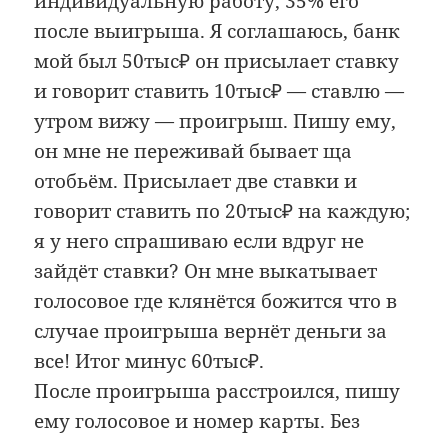
индивидуальную работу, 35% его
после выигрыша. Я соглашаюсь, банк
мой был 50тыс₽ он присылает ставку
и говорит ставить 10тыс₽ — ставлю —
утром вижу — проигрыш. Пишу ему,
он мне не переживай бывает ща
отобьём. Присылает две ставки и
говорит ставить по 20тыс₽ на каждую;
я у него спрашиваю если вдруг не
зайдёт ставки? Он мне выкатывает
голосовое где клянётся божится что в
случае проигрыша вернёт деньги за
все! Итог минус 60тыс₽.
После проигрыша расстроился, пишу
ему голосовое и номер карты. Без