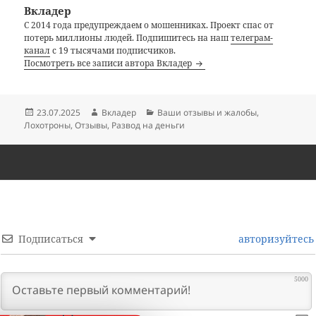
Вкладер
С 2014 года предупреждаем о мошенниках. Проект спас от
потерь миллионы людей. Подпишитесь на наш
телеграм-
канал
с 19 тысячами подписчиков.
Посмотреть все записи автора Вкладер
Опубликовано
Автор
Рубрики
23.07.2025
Вкладер
Ваши отзывы и жалобы
,
Лохотроны
,
Отзывы
,
Развод на деньги
Подписаться
авторизуйтесь
5000