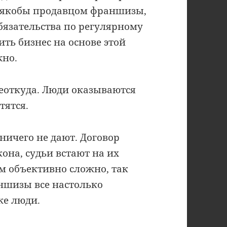
 с якобы продавцом франшизы,
язательства по регулярному
ть бизнес на основе этой
жно.
неоткуда. Люди оказываются
тятся.
ничего не дают. Договор
акона, судьи встают на их
им объективно сложно, так
ншизы все настолько
же люди.