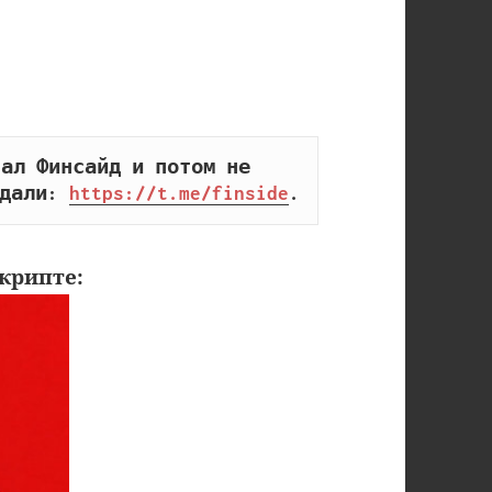
ал Финсайд и потом не 
дали: 
https://t.me/finside
.
крипте: