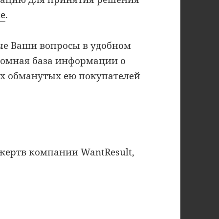
ке
.
ые Ваши вопросы в удобном
громная база информации о
ях обманутых ею покупателей
жертв компании WantResult,