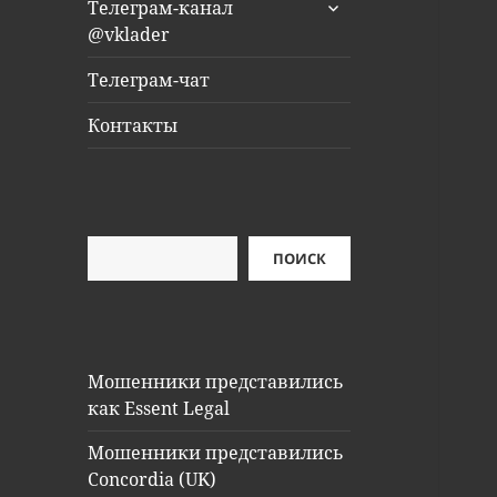
раскрыть
Телеграм-канал
дочернее
@vklader
меню
Телеграм-чат
Контакты
Поиск
ПОИСК
Мошенники представились
как Essent Legal
Мошенники представились
Concordia (UK)