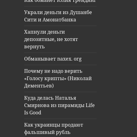
Как обманет Юлия Трейдинг
Украли деньги из Душанбе
Сити и Амонатбанка
Хапнули деньги
депозитные, не хотят
вернуть
Обманывает naxex. org
Почему не надо верить
«Голосу крипты» (Николай
Дементьев)
Куда делась Наталья
Смирнова из пирамиды Life
Is Good
Как украинцы продают
фальшивый рубль