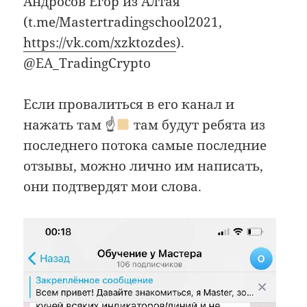
Андросов Егор из Алтая
(t.me/Mastertradingschool2021,
https://vk.com/xzktozdes
).
@EA_TradingCrypto
Если провалиться в его канал и
нажать там ☝
там будут ребята из
последнего потока самые последние
отзывы, можно лично им написать,
они подтвердят мои слова.