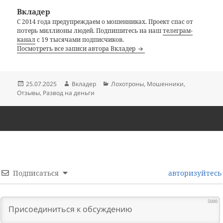
Вкладер
С 2014 года предупреждаем о мошенниках. Проект спас от
потерь миллионы людей. Подпишитесь на наш
телеграм-
канал
с 19 тысячами подписчиков.
Посмотреть все записи автора Вкладер
Опубликовано
Автор
Рубрики
25.07.2025
Вкладер
Лохотроны
,
Мошенники
,
Отзывы
,
Развод на деньги
Подписаться
авторизуйтесь
5000