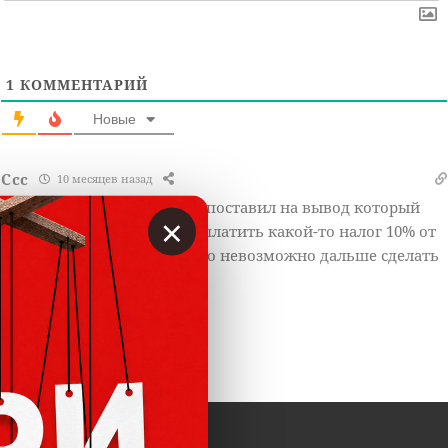
1
КОММЕНТАРИЙ
Новые
Ссс
10 месяцев назад
Я тоже столкнулся с ними, поставил на вывод который
×
нельзя получить если не оплатить какой-то налог 10% от
суммы вывода, и все ничего невозможно дальше сделать
Ответить
0