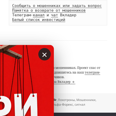
Сообщить о мошенниках или задать вопрос
Памятка о возврате от мошенников
Телеграм-
канал
 и 
чат
Белый список инвестиций
×
АВТОР
Вкладер
С 2014 года предупреждаем о мошенниках. Проект спас от
потерь миллионы людей. Подпишитесь на наш
телеграм-
канал
с 19 тысячами подписчиков.
Посмотреть все записи автора Вкладер
Опубликовано
Автор
Рубрики
20.03.2020
Вкладер
Лохотроны
,
Мошенники
,
Метки
Отзывы
FX-SIGNALS24
,
Альфа-Форекс
,
сигнал