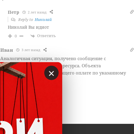
Петр
2 лет назад
Reply to
Николай
Николай Вы идиот
Ответить
0
Иван
3 лет назад
Аналогичная ситуация, получено сообщение с
вышеуказанного интернет-ресурса. Объекта
×
налогооблажения, подлежащего оплате по указанному
УИНу не имею.
Ответить
0