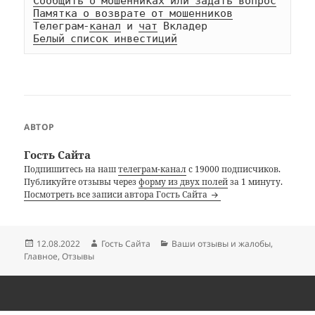
Сообщить о мошенниках или задать вопрос
Памятка о возврате от мошенников
Телеграм-
канал
 и 
чат
Белый список инвестиций
АВТОР
Гость Сайта
Подпишитесь на наш
телеграм-канал
с 19000 подписчиков.
Публикуйте отзывы через
форму из двух полей
за 1 минуту.
Посмотреть все записи автора Гость Сайта
Опубликовано
Автор
Рубрики
12.08.2022
Гость Сайта
Ваши отзывы и жалобы
,
Главное
,
Отзывы