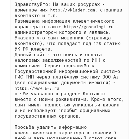
Здравствуйте! На ваших ресурсах - 
доменное имя http://vklader.com, страница 
вконтакте и т.п.

Размещена информация клеветнического 
характера о сайте https://gosnalogi.ru - 
администратором которого я являюсь.

Указано что сайт мошенник (страница 
вконтакте), что попадает под 128 статью 
УК РФ клевета.

Данный сайт - это поиск и оплата 
налоговых задолженностей по ИНН с 
комиссией. Сервис подключён к 
Государственной информационной системе 
ГИС ГМП через платёжную систему ООО А3 
(все официальные документы имеются) -

https://www.a-3.ru

о чём указанно в разделе Контакты 
вместе с моими реквизитами. Кроме этого, 
сайт имеет полностью уникальный дизайн 
и не использует "гербы" официальных 
государственных органов.

Просьба удалить информацию 
клеветнического характера в течении 3 
дней и дать мотивированный ответ сюда 