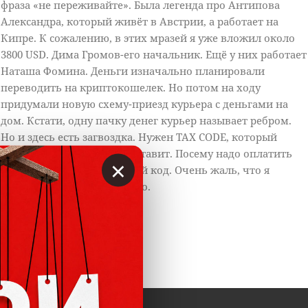
фраза «не переживайте». Была легенда про Антипова
Александра, который живёт в Австрии, а работает на
Кипре. К сожалению, в этих мразей я уже вложил около
3800 USD. Дима Громов-его начальник. Ещё у них работает
Наташа Фомина. Деньги изначально планировали
переводить на криптокошелек. Но потом на ходу
придумали новую схему-приезд курьера с деньгами на
дом. Кстати, одну пачку денег курьер называет ребром.
Но и здесь есть загвоздка. Нужен TAX CODE, который
никто и никогда не предоставит. Посему надо оплатить
×
1420 Евро за этот налоговый код. Очень жаль, что я
увидел этот пост так поздно.
Ответить
0