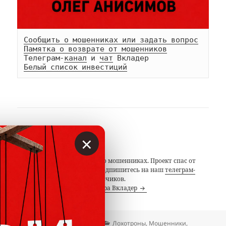
Сообщить о мошенниках или задать вопрос
Памятка о возврате от мошенников
Телеграм-
канал
 и 
чат
Белый список инвестиций
АВТОР
×
Вкладер
С 2014 года предупреждаем о мошенниках. Проект спас от
потерь миллионы людей. Подпишитесь на наш
телеграм-
канал
с 19 тысячами подписчиков.
Посмотреть все записи автора Вкладер
Опубликовано
Автор
Рубрики
27.09.2019
Вкладер
Лохотроны
,
Мошенники
,