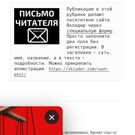
Публикации в этой 
рубрике делают 
посетители сайта 
Вкладер через 
специальную форму
. 
Просто заполните 
два поля без 
регистрации. В 
заголовке — суть, 
имя, название, а в тексте — 
подробности. Можно прикрепить 
иллюстрации. 
https://vklader.com/vash-
post/
×
АВТОР
Вкладер
С 2014 года предупреждаем о мошенниках. Проект спас от