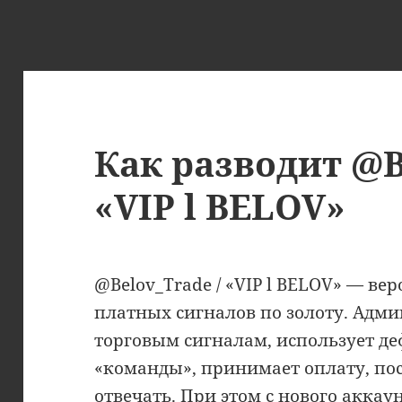
Как разводит @B
«VIP l BELOV»
@Belov_Trade / «VIP l BELOV» — ве
платных сигналов по золоту. Адми
торговым сигналам, использует де
«команды», принимает оплату, пос
отвечать. При этом с нового акка