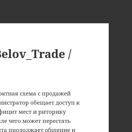
elov_Trade /
роятная схема с продажей
нистратор обещает доступ к
фицит мест и риторику
ле чего может перестать
унта продолжает общение и