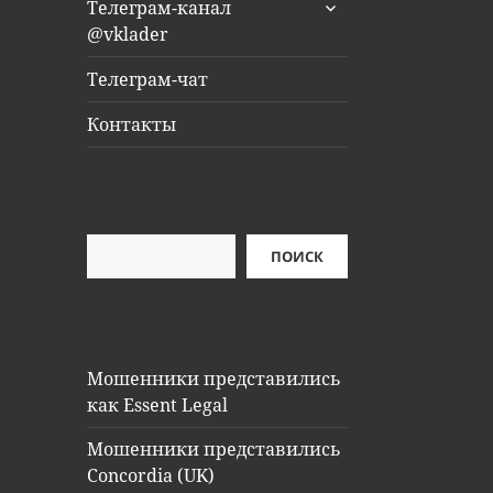
раскрыть
Телеграм-канал
дочернее
@vklader
меню
Телеграм-чат
Контакты
Поиск
ПОИСК
Мошенники представились
как Essent Legal
Мошенники представились
Concordia (UK)