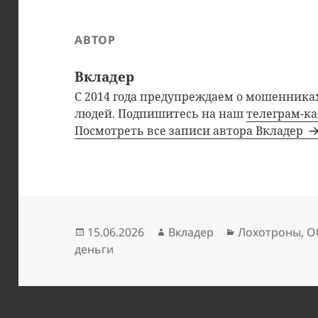
АВТОР
Вкладер
С 2014 года предупреждаем о мошенниках
людей. Подпишитесь на наш
телеграм-к
Посмотреть все записи автора Вкладер
Опубликовано
Автор
Рубрики
15.06.2026
Вкладер
Лохотроны
,
О
деньги