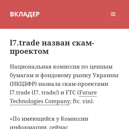
ВКЛАДЕР
МЕНЮ
И
ВИДЖЕТЫ
l7.trade назван скам-
проектом
Национальная комиссия по ценным
бумагам и фондовому рынку Украины
(НКЦБФР) назвала скам-проектами
l7.trade (l7. trade/) и FTC (
Future
Technologies Company
; ftc. vin).
«По имеющейся у Комиссии
информации, сейчас