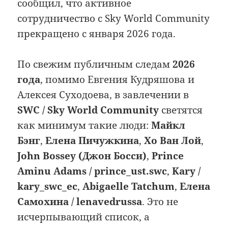
сообщил, что активное
сотрудничество с Sky World Community
прекращено с января 2026 года.
По свежим публичным следам
2026
года
, помимо Евгения Кудряшова и
Алексея Суходоева, в завлечении в
SWC / Sky World Community
светятся
как минимум такие люди:
Майкл
Бэнг
,
Елена Пичужкина
,
Хо Ван Лой
,
John Bossey (Джон Босси)
,
Prince
Aminu Adams / prince_ust.swc
,
Kary /
kary_swc_ec
,
Abigaelle Tatchum
,
Елена
Самохина / lenavedrussa
. Это не
исчерпывающий список, а