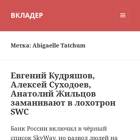
ВКЛАДЕР
МЕНЮ
И
ВИДЖЕТЫ
Метка:
Abigaelle Tatchum
Евгений Кудряшов,
Алексей Суходоев,
Анатолий Жильцов
заманивают в лохотрон
SWC
Банк России включил в чёрный
список SkyWay, но развод людей на