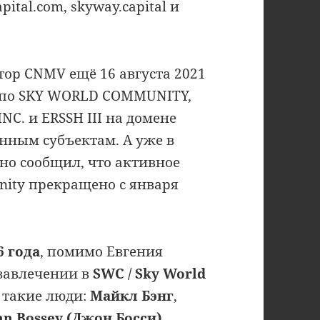
pital.com, skyway.capital и
ор CNMV ещё 16 августа 2021
 по SKY WORLD COMMUNITY,
C. и ERSSH III на домене
анным субъектам. А уже в
но сообщил, что активное
nity прекращено с января
6 года
, помимо Евгения
 завлечении в
SWC / Sky World
 такие люди:
Майкл Бэнг
,
hn Bossey (Джон Босси)
,