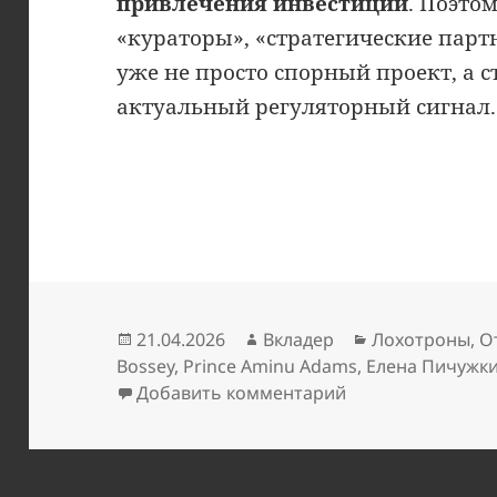
привлечения инвестиций
. Поэто
«кураторы», «стратегические пар
уже не просто спорный проект, а с
актуальный регуляторный сигнал.
Опубликовано
Автор
Рубрики
21.04.2026
Вкладер
Лохотроны
,
О
Bossey
,
Prince Aminu Adams
,
Елена Пичужк
к записи Евгени
Добавить комментарий