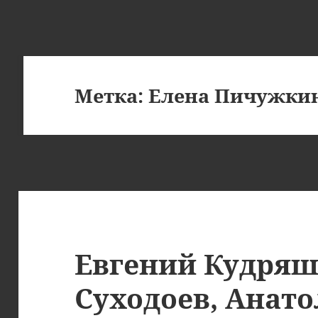
Метка:
Елена Пичужки
Евгений Кудряш
Суходоев, Анат