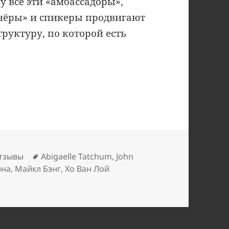
му все эти «амбассадоры»,
тнёры» и спикеры продвигают
труктуру, по которой есть
Метки
тзывы
Abigaelle Tatchum
,
John
ина
,
Майкл Бэнг
,
Хо Ван Лой
й Кудряшов, Алексей Суходоев, Анатолий Жильцов заман