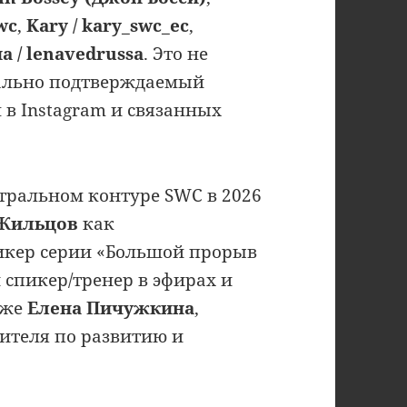
wc
,
Kary / kary_swc_ec
,
 / lenavedrussa
. Это не
ально подтверждаемый
в Instagram и связанных
нтральном контуре SWC в 2026
Жильцов
как
икер серии «Большой прорыв
спикер/тренер в эфирах и
кже
Елена Пичужкина
,
ителя по развитию и