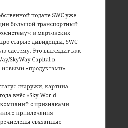
собственной подаче SWC уже
 один большой транспортный
косистему»: в мартовских
 про старые дивиденды, SWC
ую систему. Это выглядит как
ay/SkyWay Capital в
с новыми «продуктами».
 статус снаружи, картина
года внёс «Sky World
к компаний с признаками
нного привлечения
еречислены связанные