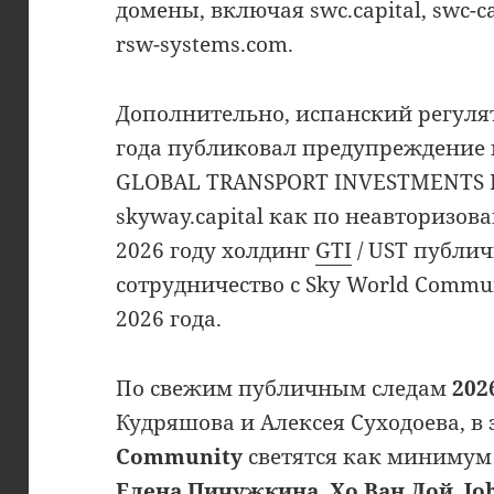
домены, включая swc.capital, swc-ca
rsw-systems.com.
Дополнительно, испанский регулят
года публиковал предупреждение
GLOBAL TRANSPORT INVESTMENTS IN
skyway.capital как по неавторизов
2026 году холдинг
GTI
/ UST публич
сотрудничество с Sky World Commu
2026 года.
По свежим публичным следам
202
Кудряшова и Алексея Суходоева, в
Community
светятся как минимум
Елена Пичужкина
,
Хо Ван Лой
,
Jo