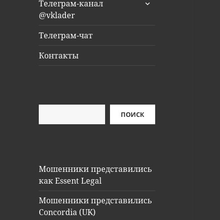
раскрыть
Телеграм-канал
дочернее
@vklader
меню
Телеграм-чат
Контакты
Поиск
ПОИСК
Мошенники представились
как Essent Legal
Мошенники представились
Concordia (UK)