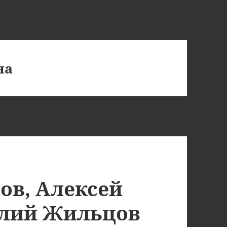
на
ов, Алексей
олий Жильцов