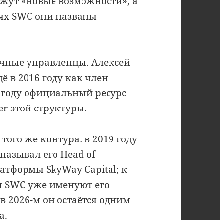
ажут «новые возможности», а
ях SWC они названы
ичные управленцы. Алексей
ё в 2016 году как член
9 году официальный ресурс
er этой структуры.
того же контура: в 2019 году
называл его Head of
атформы SkyWay Capital; к
ы SWC уже именуют его
а в 2026-м он остаётся одним
а.