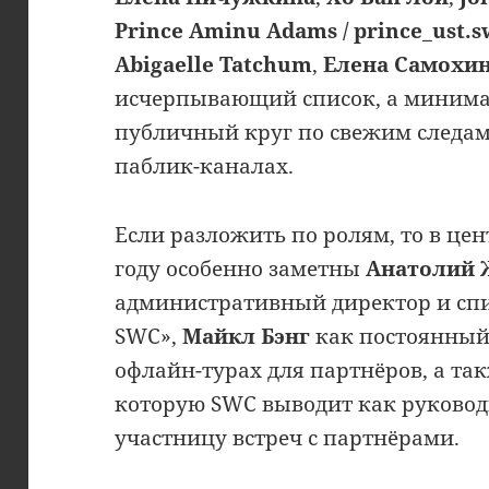
Prince Aminu Adams / prince_ust.s
Abigaelle Tatchum
,
Елена Самохина
исчерпывающий список, а миним
публичный круг по свежим следам 
паблик-каналах.
Если разложить по ролям, то в це
году особенно заметны
Анатолий 
административный директор и сп
SWC»,
Майкл Бэнг
как постоянный 
офлайн-турах для партнёров, а та
которую SWC выводит как руковод
участницу встреч с партнёрами.