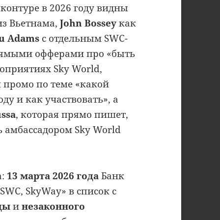
контуре в 2026 году видны
 из Вьетнама,
John Bossey
как
nu Adams
с отдельным SWC-
ямыми офферами про «быть
роприятиях Sky World,
 промо по теме «какой
ду и как участвовать», а
ussa
, которая прямо пишет,
ь амбассадором Sky World
а:
13 марта 2026 года
Банк
 SWC, SkyWay» в список с
ды
и
незаконного