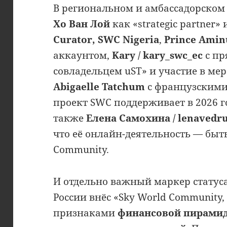
В региональном и амбассадорском 
Хо Ван Лой
как «strategic partner»
Curator, SWC Nigeria
,
Prince Ami
аккаунтом,
Kary / kary_swc_ec
с пр
совладельцем uST» и участие в ме
Abigaelle Tatchum
с французскими
проект SWC поддерживает в 2026 го
также
Елена Самохина / lenavedr
что её онлайн-деятельность — быт
Community.
И отдельно важный маркер статус
России внёс «Sky World Community,
признаками
финансовой пирами