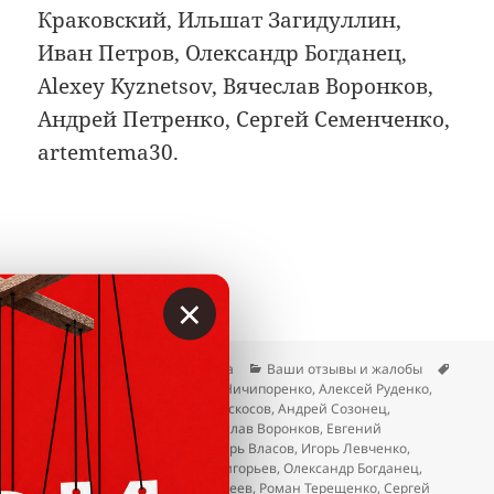
Краковский, Ильшат Загидуллин,
Иван Петров, Олександр Богданец,
Alexey Kyznetsov, Вячеслав Воронков,
Андрей Петренко, Сергей Семенченко,
artemtema30.
×
Опубликовано
Автор
Рубрики
Метк
23.04.2026
Гость сайта
Ваши отзывы и жалобы
Alexey Kyznetsov
,
Александр Ничипоренко
,
Алексей Руденко
,
Андрей Петренко
,
Андрей Раскосов
,
Андрей Созонец
,
Владимир Катриченко
,
Вячеслав Воронков
,
Евгений
Василенко
,
Иван Петров
,
Игорь Власов
,
Игорь Левченко
,
Ильшат Загидуллин
,
Олег Григорьев
,
Олександр Богданец
,
Олеся Могучева
,
Роман Матвеев
,
Роман Терещенко
,
Сергей