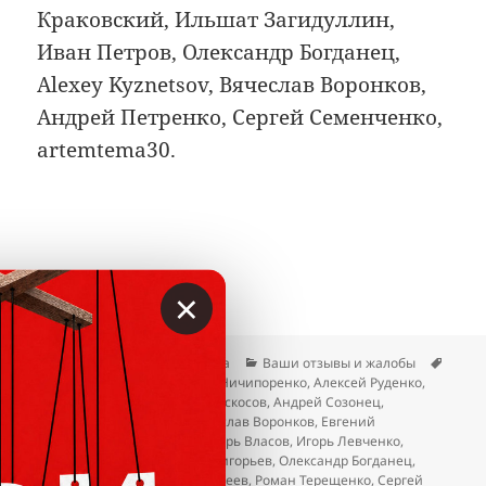
Краковский, Ильшат Загидуллин,
Иван Петров, Олександр Богданец,
Alexey Kyznetsov, Вячеслав Воронков,
Андрей Петренко, Сергей Семенченко,
artemtema30.
×
Опубликовано
Автор
Рубрики
Метк
23.04.2026
Гость сайта
Ваши отзывы и жалобы
Alexey Kyznetsov
,
Александр Ничипоренко
,
Алексей Руденко
,
Андрей Петренко
,
Андрей Раскосов
,
Андрей Созонец
,
Владимир Катриченко
,
Вячеслав Воронков
,
Евгений
Василенко
,
Иван Петров
,
Игорь Власов
,
Игорь Левченко
,
Ильшат Загидуллин
,
Олег Григорьев
,
Олександр Богданец
,
Олеся Могучева
,
Роман Матвеев
,
Роман Терещенко
,
Сергей