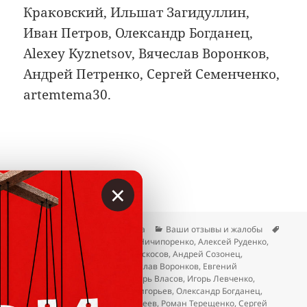
Краковский, Ильшат Загидуллин,
Иван Петров, Олександр Богданец,
Alexey Kyznetsov, Вячеслав Воронков,
Андрей Петренко, Сергей Семенченко,
artemtema30.
×
Опубликовано
Автор
Рубрики
Метк
23.04.2026
Гость сайта
Ваши отзывы и жалобы
Alexey Kyznetsov
,
Александр Ничипоренко
,
Алексей Руденко
,
Андрей Петренко
,
Андрей Раскосов
,
Андрей Созонец
,
Владимир Катриченко
,
Вячеслав Воронков
,
Евгений
Василенко
,
Иван Петров
,
Игорь Власов
,
Игорь Левченко
,
Ильшат Загидуллин
,
Олег Григорьев
,
Олександр Богданец
,
Олеся Могучева
,
Роман Матвеев
,
Роман Терещенко
,
Сергей