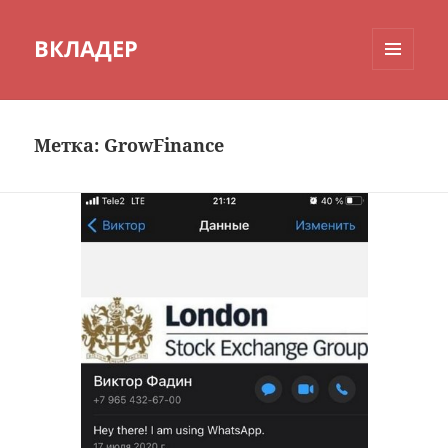
ВКЛАДЕР
МЕНЮ
И
ВИДЖЕТЫ
Метка:
GrowFinance