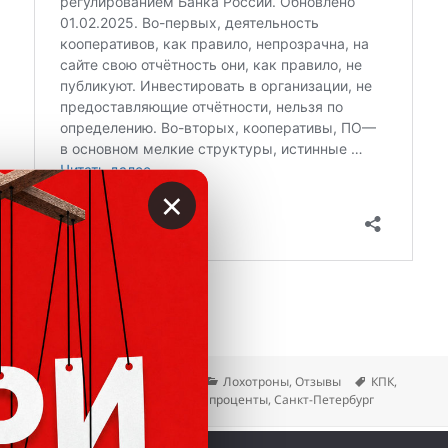
×
Опубликовано
Автор
Рубрики
Метки
26.01.2020
Вкладер
Лохотроны
,
Отзывы
КПК
,
не платит
,
Павел Быковский
,
проценты
,
Санкт-Петербург