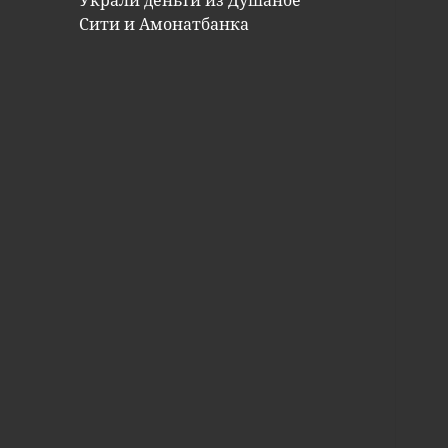
Украли деньги из Душанбе
Сити и Амонатбанка