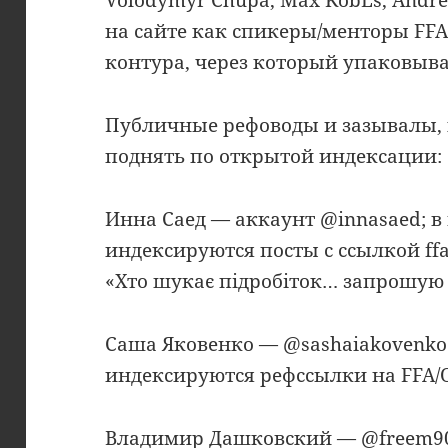
на сайте как спикеры/менторы FFA
контура, через который упаковыва
Публичные рефоводы и зазывалы, 
поднять по открытой индексации:
Инна Саед — аккаунт @innasaed; в 
индексируются посты с ссылкой ffa
«Хто шукає підробіток… запрошую
Саша Яковенко — @sashaiakovenko6
индексируются рефссылки на FFA/Or
Владимир Дашковский — @freem902