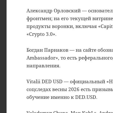
Александр Орловский — основател
фронтмен; на его текущей витрине
продукты воронки, включая «Capital
«Crypto 3.0».
Богдан Парнаков — на сайте обозн
Ambassador», то есть реферальног
направления.
Vitalii DED USD — официальный «Hea
соцследах весны 2026 есть призывы
обучение именно к DED.USD.
Volodymyr Chupa, Max KobLs, Andr