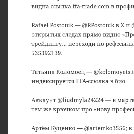
видна ссылка ffa-trade.com в профи
Rafael Postoiuk — @RPostoiuk в X и 
открытых следах прямо видно «Пр
трейдингу… переходи по рефссылке
535392139.
Татьяна Коломоец — @kolomoyets.t
индексируется FFA-ссылка в био.
Аккаунт @liudmyla24224 — в марте 
тем же крючком про «нову професі
Артём Куценко — @artemko3556; в