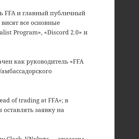
ь FFA и главный публичный
 висят все основные
ist Program», «Discord 2.0» и
ачен как руководитель «FFA
о/амбассадорского
d of trading at FFA»; в
 оставлять заявку на
ew Clack, VNykyta — указаны