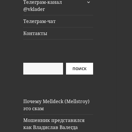
раскрыть
Телеграм-канал
дочернее
@vklader
меню
Телеграм-чат
Контакты
Поиск
ПОИСК
Почему Melldeck (Mellstroy)
это скам
Мошенник представился
как Владислав Валегда