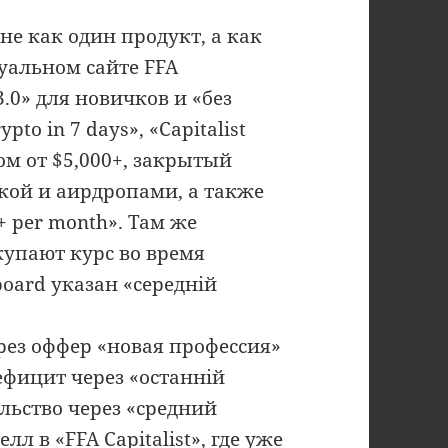
не как один продукт, а как
уальном сайте FFA
.0» для новичков и «без
pto in 7 days», «Capitalist
ом от $5,000+, закрытый
икой и аирдропами, а также
+ per month». Там же
окупают курс во время
oard указан «середній
рез оффер «новая профессия»
ефицит через «останній
льство через «средний
лл в «FFA Capitalist», где уже