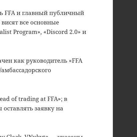
ь FFA и главный публичный
 висят все основные
ist Program», «Discord 2.0» и
ачен как руководитель «FFA
о/амбассадорского
d of trading at FFA»; в
 оставлять заявку на
ew Clack, VNykyta — указаны