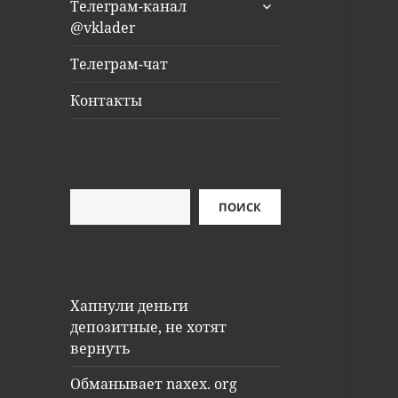
раскрыть
Телеграм-канал
дочернее
@vklader
меню
Телеграм-чат
Контакты
Поиск
ПОИСК
Хапнули деньги
депозитные, не хотят
вернуть
Обманывает naxex. org