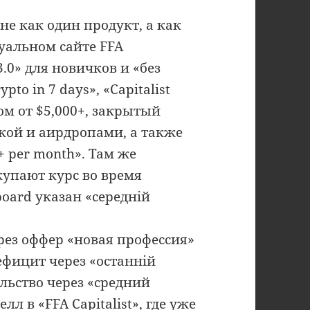
не как один продукт, а как
уальном сайте FFA
.0» для новичков и «без
pto in 7 days», «Capitalist
ом от $5,000+, закрытый
икой и аирдропами, а также
+ per month». Там же
окупают курс во время
oard указан «середній
рез оффер «новая профессия»
ефицит через «останній
льство через «средний
лл в «FFA Capitalist», где уже