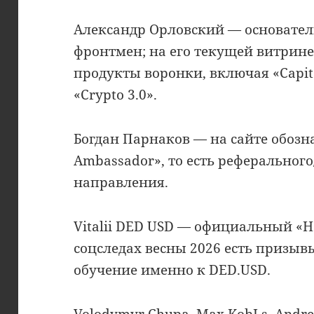
Александр Орловский — основател
фронтмен; на его текущей витрине
продукты воронки, включая «Capital
«Crypto 3.0».
Богдан Парнаков — на сайте обозн
Ambassador», то есть реферальног
направления.
Vitalii DED USD — официальный «Hea
соцследах весны 2026 есть призывы
обучение именно к DED.USD.
Volodymyr Chupa, Max KobLs, Andr