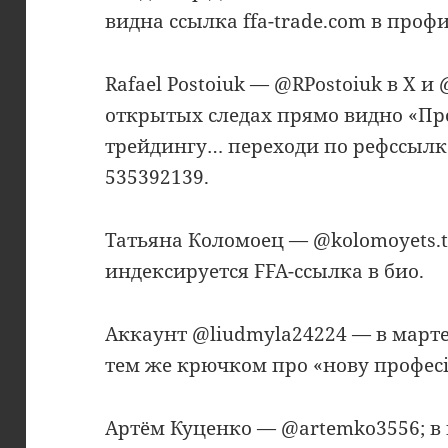
видна ссылка ffa-trade.com в профи
Rafael Postoiuk — @RPostoiuk в X и 
открытых следах прямо видно «Пр
трейдингу… переходи по рефссылке
535392139.
Татьяна Коломоец — @kolomoyets.t
индексируется FFA-ссылка в био.
Аккаунт @liudmyla24224 — в марте 
тем же крючком про «нову професі
Артём Куценко — @artemko3556; в