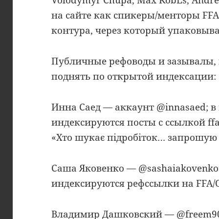
на сайте как спикеры/менторы FFA
контура, через который упаковыва
Публичные рефоводы и зазывалы, 
поднять по открытой индексации:
Инна Саед — аккаунт @innasaed; в 
индексируются посты с ссылкой ffa
«Хто шукає підробіток… запрошую
Саша Яковенко — @sashaiakovenko6
индексируются рефссылки на FFA/Or
Владимир Дашковский — @freem902