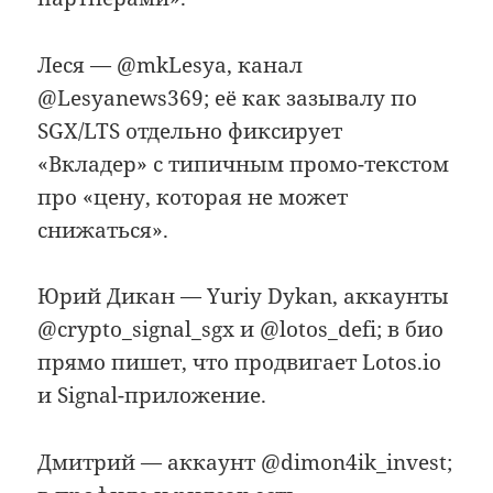
Леся — @mkLesya, канал
@Lesyanews369; её как зазывалу по
SGX/LTS отдельно фиксирует
«Вкладер» с типичным промо-текстом
про «цену, которая не может
снижаться».
Юрий Дикан — Yuriy Dykan, аккаунты
@crypto_signal_sgx и @lotos_defi; в био
прямо пишет, что продвигает Lotos.io
и Signal-приложение.
Дмитрий — аккаунт @dimon4ik_invest;