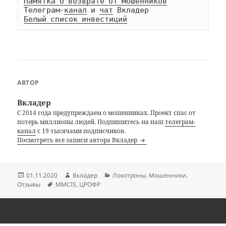
Памятка о возврате от мошенников
Телеграм-
канал
 и 
чат
Белый список инвестиций
АВТОР
Вкладер
С 2014 года предупреждаем о мошенниках. Проект спас от
потерь миллионы людей. Подпишитесь на наш
телеграм-
канал
с 19 тысячами подписчиков.
Посмотреть все записи автора Вкладер
Опубликовано
Автор
Рубрики
01.11.2020
Вкладер
Лохотроны
,
Мошенники
,
Метки
Отзывы
MMCIS
,
ЦРОФР