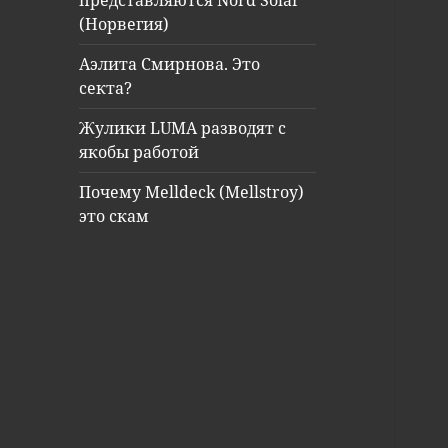
представляются Nord Solar
(Норвегия)
Аэлита Смирнова. Это
секта?
Жулики LUMA разводят с
якобы работой
Почему Melldeck (Mellstroy)
это скам