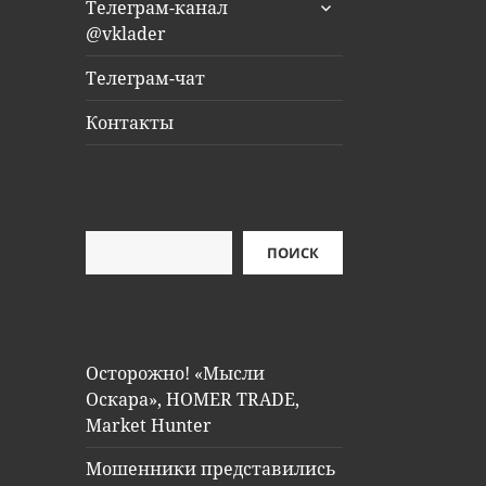
раскрыть
Телеграм-канал
дочернее
@vklader
меню
Телеграм-чат
Контакты
Поиск
ПОИСК
Осторожно! «Мысли
Оскара», HOMER TRADE,
Market Hunter
Мошенники представились