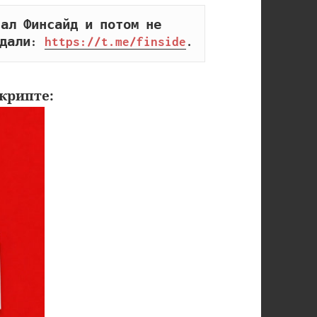
ал Финсайд и потом не 
дали: 
https://t.me/finside
.
крипте: