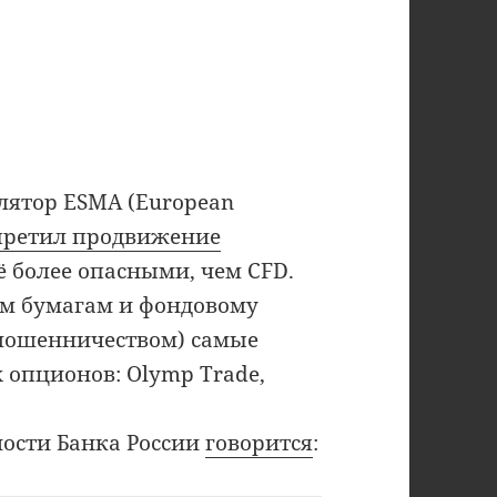
улятор ESMA (European
претил продвижение
 более опасными, чем CFD.
м бумагам и фондовому
мошенничеством) самые
опционов: Olymp Trade,
ости Банка России
говорится
: