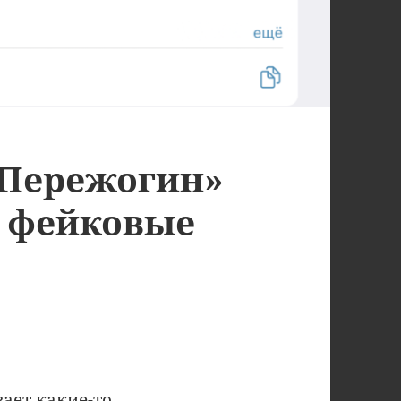
 Пережогин»
 фейковые
ает какие-то