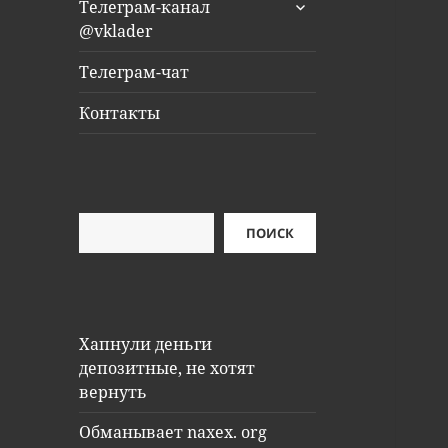
раскрыть
Телеграм-канал
дочернее
@vklader
меню
Телеграм-чат
Контакты
Поиск
ПОИСК
Хапнули деньги
депозитные, не хотят
вернуть
Обманывает naxex. org