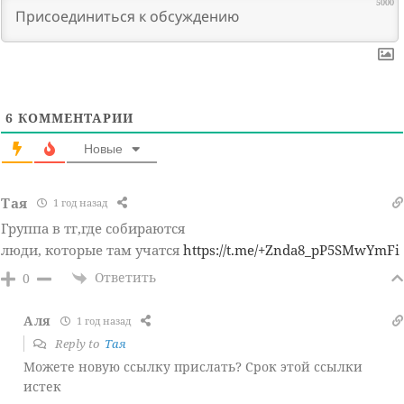
5000
6
КОММЕНТАРИИ
Новые
Тая
1 год назад
Группа в тг,где собираются
люди, которые там учатся
https://t.me/+Znda8_pP5SMwYmFi
Ответить
0
Аля
1 год назад
Reply to
Тая
Можете новую ссылку прислать? Срок этой ссылки
истек