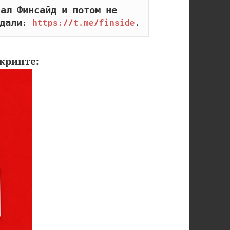
ал Финсайд и потом не 
дали: 
https://t.me/finside
.
крипте: