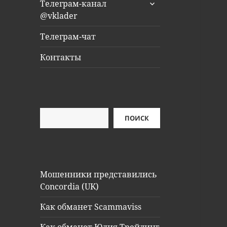
раскрыть
Телеграм-канал
дочернее
@vklader
меню
Телеграм-чат
Контакты
Поиск
ПОИСК
Мошенники представились
Concordia (UK)
Как обманет Scammaviss