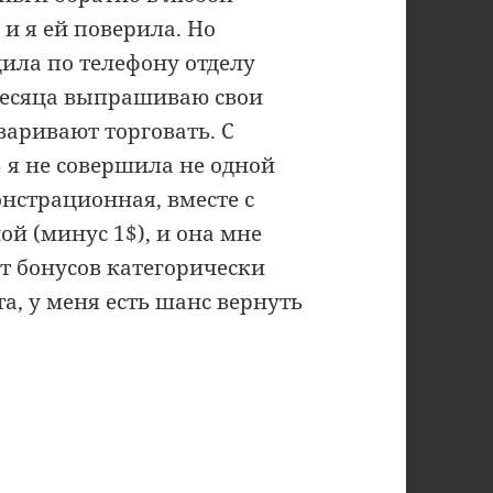
и я ей поверила. Но
щила по телефону отделу
месяца выпрашиваю свои
варивают торговать. С
 я не совершила не одной
онстрационная, вместе с
й (минус 1$), и она мне
от бонусов категорически
а, у меня есть шанс вернуть