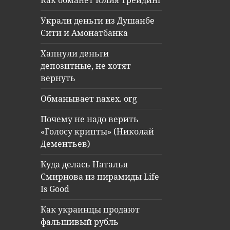
Как обманет Юлия Трейдинг
Украли деньги из Душанбе
Сити и Амонатбанка
Хапнули деньги
депозитные, не хотят
вернуть
Обманывает naxex. org
Почему не надо верить
«Голосу крипты» (Николай
Дементьев)
Куда делась Наталья
Смирнова из пирамиды Life
Is Good
Как украинцы продают
фальшивый рубль