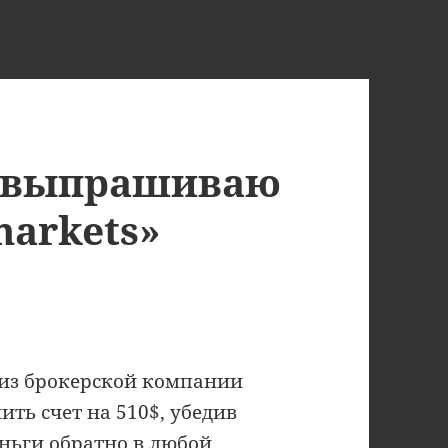
а выпрашиваю
markets»
 из брокерской компании
ть счет на 510$, убедив
еньги обратно в любой