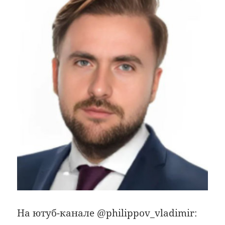
На ютуб-канале @philippov_vladimir: