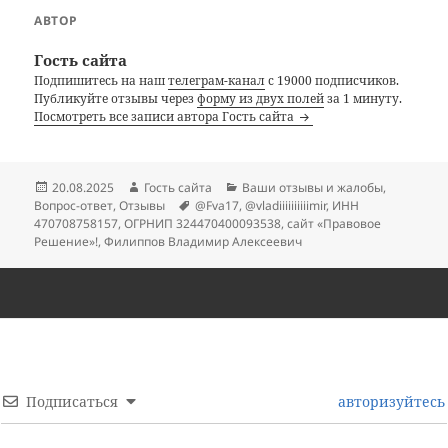
АВТОР
Гость сайта
Подпишитесь на наш
телеграм-канал
с 19000 подписчиков.
Публикуйте отзывы через
форму из двух полей
за 1 минуту.
Посмотреть все записи автора Гость сайта
Опубликовано
Автор
Рубрики
20.08.2025
Гость сайта
Ваши отзывы и жалобы
,
Метки
Вопрос-ответ
,
Отзывы
@Fva17
,
@vladiiiiiiiiiimir
,
ИНН
470708758157
,
ОГРНИП 324470400093538
,
сайт «Правовое
Решение»!
,
Филиппов Владимир Алексеевич
Подписаться
авторизуйтесь