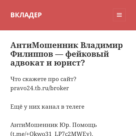
ВКЛАДЕР
МЕНЮ
И
ВИДЖЕТЫ
АнтиМошенник Владимир
Филиппов — фейковый
адвокат и юрист?
Что скажете про сайт?
pravo24.tb.ru/broker
Ещё у них канал в телеге
АнтиМошенник Юр. Помощь
(t.me/+Okwo31_LP7c2MWEy),