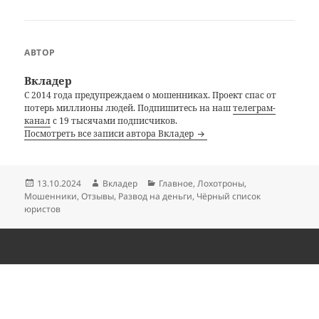
АВТОР
Вкладер
С 2014 года предупреждаем о мошенниках. Проект спас от
потерь миллионы людей. Подпишитесь на наш
телеграм-
канал
с 19 тысячами подписчиков.
Посмотреть все записи автора Вкладер
Опубликовано
Автор
Рубрики
13.10.2024
Вкладер
Главное
,
Лохотроны
,
Мошенники
,
Отзывы
,
Развод на деньги
,
Чёрный список
юристов