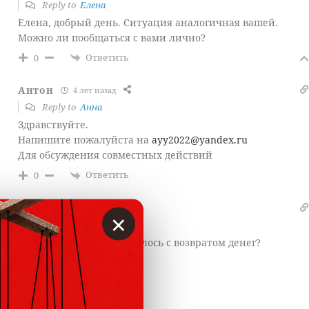
Reply to
Елена
Елена, добрый день. Ситуация аналогичная вашей.
Можно ли пообщаться с вами лично?
Ответить
0
Антон
4 лет назад
Reply to
Анна
Здравствуйте.
Напишите пожалуйста на
ayy2022@yandex.ru
Для
обсуждения
совместных действий
Ответить
0
Анна З
2 лет назад
×
Reply to
Елена
Добрый день, как сложилось с возвратом денег?
Ответить
0