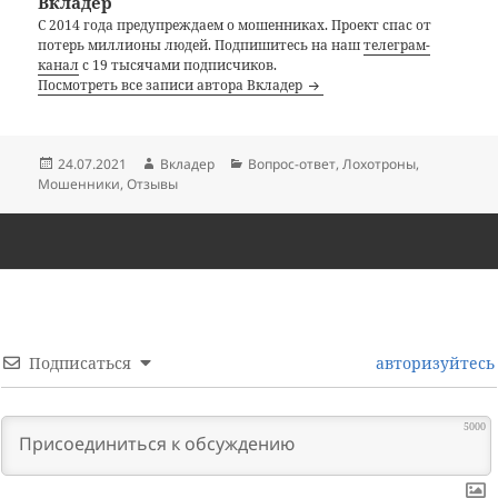
Вкладер
С 2014 года предупреждаем о мошенниках. Проект спас от
потерь миллионы людей. Подпишитесь на наш
телеграм-
канал
с 19 тысячами подписчиков.
Посмотреть все записи автора Вкладер
Опубликовано
Автор
Рубрики
24.07.2021
Вкладер
Вопрос-ответ
,
Лохотроны
,
Мошенники
,
Отзывы
Подписаться
авторизуйтесь
5000