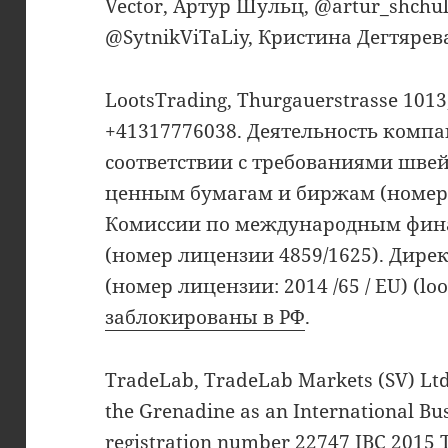
Vector, Артур Шульц, @artur_shchu
@SytnikViTaLiy, Кристина Дегтярева
LootsTrading, Thurgauerstrasse 1013,
+41317776038. Деятельность компа
соответствии с требованиями шве
ценным бумагам и биржам (номер 
Комиссии по международным фин
(номер лицензии 4859/1625). Дирек
(номер лицензии: 2014 /65 / EU) (lo
заблокированы в РФ
.
TradeLab, TradeLab Markets (SV) Ltd 
the Grenadine as an International B
registration number 22747 IBC 2015 