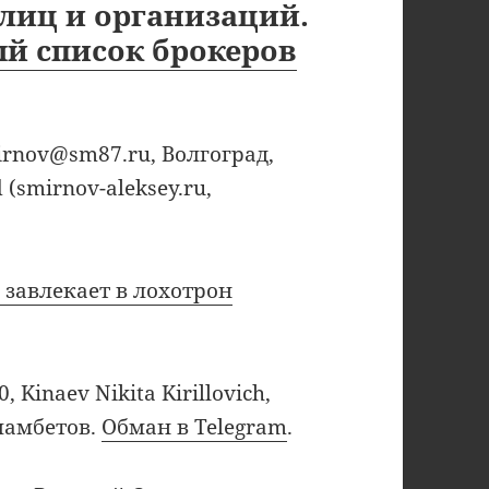
лиц и организаций.
й список брокеров
irnov@sm87.ru, Волгоград,
(smirnov-aleksey.ru,
завлекает в лохотрон
 Kinaev Nikita Kirillovich,
мамбетов.
Обман в Telegram
.