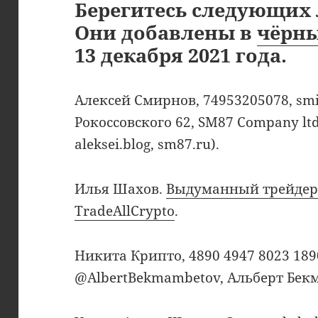
Берегитесь следующих 
Они добавлены в
чёрны
13 декабря 2021 года.
Алексей Смирнов, 74953205078, sm
Рокоссовского 62, SM87 Company ltd 
aleksei.blog, sm87.ru).
Илья Шахов.
Выдуманный трейдер 
TradeAllCrypto
.
Никита Крипто, 4890 4947 8023 1890,
@AlbertBekmambetov, Альберт Бек