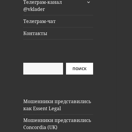
раскрыть
Телеграм-канал
дочернее
@vklader
меню
Телеграм-чат
Контакты
Поиск
ПОИСК
Мошенники представились
как Essent Legal
Мошенники представились
Concordia (UK)