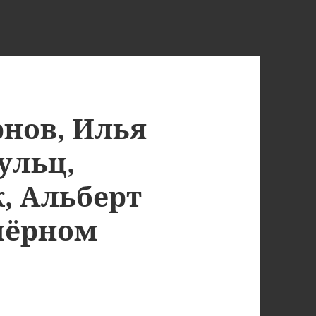
нов, Илья
ульц,
, Альберт
чёрном
в