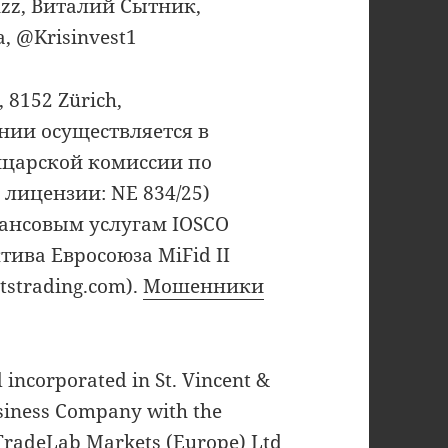
lzz, Виталий Сытник,
, @Krisinvest1
 8152 Zürich,
нии осуществляется в
йцарской комиссии по
лицензии: NE 834/25)
ансовым услугам IOSCO
тива Евросоюза MiFid II
otstrading.com).
Мошенники
incorporated in St. Vincent &
usiness Company with the
TradeLab Markets (Europe) Ltd