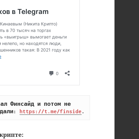
ал Финсайд и потом не 
дали: 
https://t.me/finside
.
крипте: