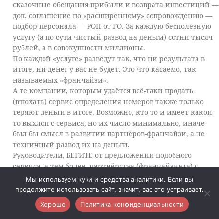
сказочные обещания прибыли и возврата инвестиций —
доп. соглашение по «расширенному» сопровождению —
подбор персонала — РОП от ГО. За каждую бесполезную
услугу (а по сути чистый развод на деньги) сотни тысяч
рублей, а в совокупности миллионы.
По каждой «услуге» разведут так, что ни результата в
итоге, ни денег у вас не будет. Это что касаемо, так
называемых «франчайзи».
А те компании, которым удаётся всё-таки продать
(втюхать) сервис определения номеров также только
теряют деньги в итоге. Возможно, кто-то и имеет какой-
то выхлоп с сервиса, но их число минимально, иначе
был бы смысл в развитии партнёров-франчайзи, а не
техничный развод их на деньги.
Руководители, БЕГИТЕ от предложений подобного
сервиса, а тем более, партнёрства (франчайзинга) с
этими мошенниками! Тюрьма по ним давно плачет!!!
Мы используем куки и средства аналитики. Если вы
продолжите использовать сайт, значит, вас это устраивает.
Ответить
1
Хорошо
Политика конфиденциальности
MAKS
3 лет назад