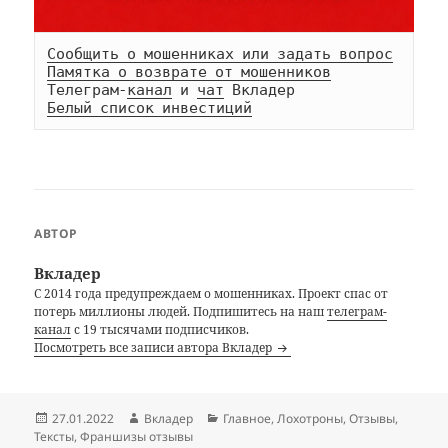
Сообщить о мошенниках или задать вопрос
Памятка о возврате от мошенников
Телеграм-
канал
 и 
чат
Белый список инвестиций
АВТОР
Вкладер
С 2014 года предупреждаем о мошенниках. Проект спас от
потерь миллионы людей. Подпишитесь на наш
телеграм-
канал
с 19 тысячами подписчиков.
Посмотреть все записи автора Вкладер
Опубликовано
Автор
Рубрики
27.01.2022
Вкладер
Главное
,
Лохотроны
,
Отзывы
,
Тексты
,
Франшизы отзывы