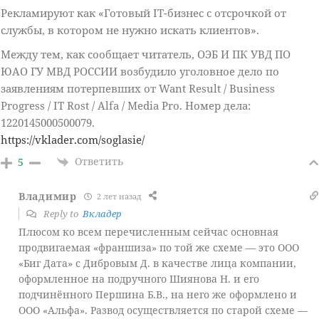
Рекламируют как «Готовый IT-бизнес с отсрочкой от
службы, в котором не нужно искать клиентов».
Между тем, как сообщает читатель, ОЭБ И ПК УВД ПО
ЮАО ГУ МВД РОССИИ возбудило уголовное дело по
заявлениям потерпевших от Want Result / Business
Progress / IT Rost / Alfa / Media Pro. Номер дела:
1220145000500079.
https://vklader.com/soglasie/
Ответить
5
Владимир
2 лет назад
Reply to
Вкладер
Плюсом ко всем перечисленным сейчас основная
продвигаемая «франшиза» по той же схеме — это ООО
«Биг Дата» с Дибровым Д. в качестве лица компании,
оформленное на подручного Шиянова Н. и его
подчинённого Першина Б.В., на него же оформлено и
ООО «Альфа». Развод осуществляется по старой схеме —