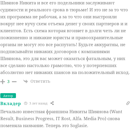
Шиянов Никита и все его подельники заслуживают
судимости и реального срока в тюрьме! И это не за то что
их программа не рабочая, а за то что они выстроили
вокруг нее кучу схем отъема денег у своих партнеров и и
клиентов. Есть схема которая вгоняет в долги четь ли не
пожизненно и никакие юристы и правоохранительные
органы не могут это все распутать! Будьте аккуратны, не
подписывайти никаких договоров с компаниями
Шиянова, это для вас может оказаться фатальным, у них
все сделано настолько грамотно, что у потерпевших
абсолютно нет никаких шансов на положительный исход.
Ответить
3
Автор
Вкладер
3 лет назад
Печально известная франшиза Никиты Шиянова (Want
Result, Business Progress, IT Rost, Alfa. Media Pro) снова
поменяла название. Теперь это Soglasie.